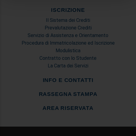
analizzare il nostro traffico. Condividiamo inoltre
informazioni sul modo in cui utilizza il nostro sito con i
ISCRIZIONE
nostri partner che si occupano di analisi dei dati web,
Il Sistema dei Crediti
pubblicità e social media, i quali potrebbero combinarle
Prevalutazione Crediti
con altre informazioni che ha fornito loro o che hanno
Servizio di Assistenza e Orientamento
raccolto dal suo utilizzo dei loro servizi.
Procedura di Immatricolazione ed Iscrizione
Modulistica
Contratto con lo Studente
La Carta dei Servizi
INFO E CONTATTI
RASSEGNA STAMPA
AREA RISERVATA