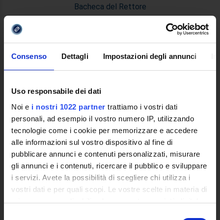
Bacheca del Rettore
DIDATTICA
Corsi di Laurea
Consenso
Dettagli
Impostazioni degli annunci
In
Corsi di Perfezionamento
Dottorato di Ricerca
Percorsi abilitanti di formazione iniziale degli insegnanti
Uso responsabile dei dati
DPCM 4/8/23
Noi e
i nostri 1022 partner
trattiamo i vostri dati
Certificazioni e Alta Formazione Professionale
personali, ad esempio il vostro numero IP, utilizzando
Corsi Singoli
tecnologie come i cookie per memorizzare e accedere
Mondo Scuola - Corsi per Insegnanti
alle informazioni sul vostro dispositivo al fine di
Riepilogo Offerta Formativa
pubblicare annunci e contenuti personalizzati, misurare
Manifesto degli Studi
gli annunci e i contenuti, ricercare il pubblico e sviluppare
Classi dei Corsi di Studio
i servizi. Avete la possibilità di scegliere chi utilizza i
Guida alla visualizzazione delle Schede Corso
vostri dati e per quali scopi. Le vostre scelte in materia di
privacy sono applicabili solo su questa proprietà digitale
MASTER
in cui avete effettuato le vostre scelte. È possibile
Selezione