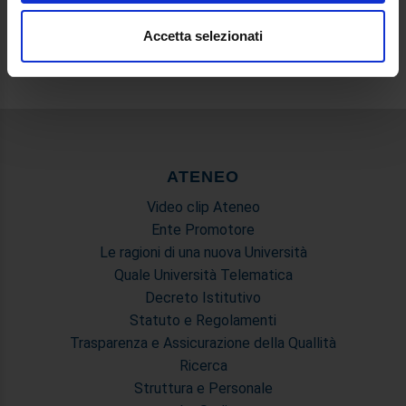
modificare o ritirare il tuo consenso in qualsiasi momento
Effettua l'accesso al portale eCampus per accedere a
dalla Dichiarazione sui cookie.
Accetta selezionati
Zenodo
Utilizziamo i cookie per personalizzare contenuti ed
annunci, per fornire funzionalità dei social media e per
analizzare il nostro traffico. Condividiamo inoltre
informazioni sul modo in cui utilizza il nostro sito con i
nostri partner che si occupano di analisi dei dati web,
ATENEO
pubblicità e social media, i quali potrebbero combinarle
Video clip Ateneo
con altre informazioni che ha fornito loro o che hanno
Ente Promotore
raccolto dal suo utilizzo dei loro servizi.
Le ragioni di una nuova Università
Quale Università Telematica
Decreto Istitutivo
Statuto e Regolamenti
Trasparenza e Assicurazione della Quallità
Ricerca
Struttura e Personale