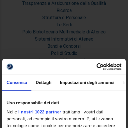
Trasparenza e Assicurazione della Quallità
Ricerca
Struttura e Personale
Le Sedi
Polo Bibliotecario Multimediale di Ateneo
Sistemi Informativi di Ateneo
Bandi e Concorsi
Poli di Studio
International Cooperation
L'infrastruttura di e-Learning
Eventi
Siti Istituzionali e Progetti Interuniversitari
Consenso
Dettagli
Impostazioni degli annunci
In
Accesso alla Banca Dati di Segreteria Online
Posta Elettronica Certificata - PEC
Uso responsabile dei dati
Bacheca del Rettore
Noi e
i nostri 1022 partner
trattiamo i vostri dati
DIDATTICA
personali, ad esempio il vostro numero IP, utilizzando
tecnologie come i cookie per memorizzare e accedere
Corsi di Laurea