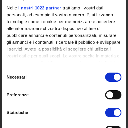
Siti Istituzionali e Progetti Interuniversitari
Noi e
i nostri 1022 partner
trattiamo i vostri dati
Accesso alla Banca Dati di Segreteria Online
personali, ad esempio il vostro numero IP, utilizzando
Posta Elettronica Certificata - PEC
tecnologie come i cookie per memorizzare e accedere
Bacheca del Rettore
alle informazioni sul vostro dispositivo al fine di
pubblicare annunci e contenuti personalizzati, misurare
DIDATTICA
gli annunci e i contenuti, ricercare il pubblico e sviluppare
Corsi di Laurea
i servizi. Avete la possibilità di scegliere chi utilizza i
Corsi di Perfezionamento
vostri dati e per quali scopi. Le vostre scelte in materia di
Dottorato di Ricerca
privacy sono applicabili solo su questa proprietà digitale
Percorsi abilitanti di formazione iniziale degli insegnanti
in cui avete effettuato le vostre scelte. È possibile
Selezione
DPCM 4/8/23
modificare o revocare il proprio consenso in qualsiasi
Necessari
del
Certificazioni e Alta Formazione Professionale
momento dalla Dichiarazione sui cookie o facendo clic
consenso
Corsi Singoli
sull'icona di attivazione della privacy.
Preferenze
Mondo Scuola - Corsi per Insegnanti
Riepilogo Offerta Formativa
Con il tuo consenso, vorremmo anche:
Manifesto degli Studi
raccogliere informazioni sulla tua posizione
Statistiche
Classi dei Corsi di Studio
geografica, con un'approssimazione di qualche
Guida alla visualizzazione delle Schede Corso
metro,