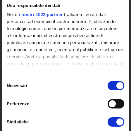
L'infrastruttura di e-Learning
Uso responsabile dei dati
Eventi
Noi e
i nostri 1022 partner
trattiamo i vostri dati
Siti Istituzionali e Progetti Interuniversitari
personali, ad esempio il vostro numero IP, utilizzando
Accesso alla Banca Dati di Segreteria Online
tecnologie come i cookie per memorizzare e accedere
Posta Elettronica Certificata - PEC
alle informazioni sul vostro dispositivo al fine di
Bacheca del Rettore
pubblicare annunci e contenuti personalizzati, misurare
gli annunci e i contenuti, ricercare il pubblico e sviluppare
DIDATTICA
i servizi. Avete la possibilità di scegliere chi utilizza i
Corsi di Laurea
vostri dati e per quali scopi. Le vostre scelte in materia di
Corsi di Perfezionamento
privacy sono applicabili solo su questa proprietà digitale
Dottorato di Ricerca
in cui avete effettuato le vostre scelte. È possibile
Selezione
Percorsi abilitanti di formazione iniziale degli insegnanti
modificare o revocare il proprio consenso in qualsiasi
Necessari
del
DPCM 4/8/23
momento dalla Dichiarazione sui cookie o facendo clic
consenso
Certificazioni e Alta Formazione Professionale
sull'icona di attivazione della privacy.
Preferenze
Corsi Singoli
Mondo Scuola - Corsi per Insegnanti
Con il tuo consenso, vorremmo anche:
Riepilogo Offerta Formativa
raccogliere informazioni sulla tua posizione
Statistiche
Manifesto degli Studi
geografica, con un'approssimazione di qualche