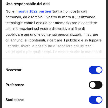
Uso responsabile dei dati
Eventi
Siti Istituzionali e Progetti Interuniversitari
Noi e
i nostri 1022 partner
trattiamo i vostri dati
Accesso alla Banca Dati di Segreteria Online
personali, ad esempio il vostro numero IP, utilizzando
tecnologie come i cookie per memorizzare e accedere
Posta Elettronica Certificata - PEC
alle informazioni sul vostro dispositivo al fine di
Bacheca del Rettore
pubblicare annunci e contenuti personalizzati, misurare
gli annunci e i contenuti, ricercare il pubblico e sviluppare
DIDATTICA
i servizi. Avete la possibilità di scegliere chi utilizza i
Corsi di Laurea
vostri dati e per quali scopi. Le vostre scelte in materia di
Corsi di Perfezionamento
privacy sono applicabili solo su questa proprietà digitale
Dottorato di Ricerca
in cui avete effettuato le vostre scelte. È possibile
Selezione
Percorsi abilitanti di formazione iniziale degli insegnanti
modificare o revocare il proprio consenso in qualsiasi
Necessari
del
DPCM 4/8/23
momento dalla Dichiarazione sui cookie o facendo clic
consenso
Certificazioni e Alta Formazione Professionale
sull'icona di attivazione della privacy.
Corsi Singoli
Preferenze
Mondo Scuola - Corsi per Insegnanti
Con il tuo consenso, vorremmo anche:
Riepilogo Offerta Formativa
raccogliere informazioni sulla tua posizione
Statistiche
Manifesto degli Studi
geografica, con un'approssimazione di qualche