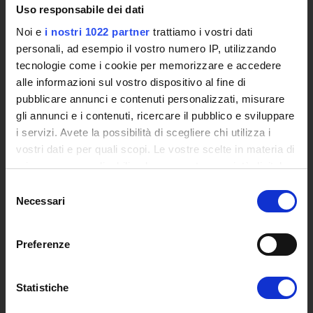
Uso responsabile dei dati
Eventi
Siti Istituzionali e Progetti Interuniversitari
Noi e
i nostri 1022 partner
trattiamo i vostri dati
Accesso alla Banca Dati di Segreteria Online
personali, ad esempio il vostro numero IP, utilizzando
Posta Elettronica Certificata - PEC
tecnologie come i cookie per memorizzare e accedere
Bacheca del Rettore
alle informazioni sul vostro dispositivo al fine di
pubblicare annunci e contenuti personalizzati, misurare
DIDATTICA
gli annunci e i contenuti, ricercare il pubblico e sviluppare
i servizi. Avete la possibilità di scegliere chi utilizza i
Corsi di Laurea
vostri dati e per quali scopi. Le vostre scelte in materia di
Corsi di Perfezionamento
privacy sono applicabili solo su questa proprietà digitale
Dottorato di Ricerca
in cui avete effettuato le vostre scelte. È possibile
Selezione
Percorsi abilitanti di formazione iniziale degli insegnanti
modificare o revocare il proprio consenso in qualsiasi
Necessari
del
DPCM 4/8/23
momento dalla Dichiarazione sui cookie o facendo clic
consenso
Certificazioni e Alta Formazione Professionale
sull'icona di attivazione della privacy.
Corsi Singoli
Preferenze
Mondo Scuola - Corsi per Insegnanti
Con il tuo consenso, vorremmo anche:
Riepilogo Offerta Formativa
raccogliere informazioni sulla tua posizione
Statistiche
Manifesto degli Studi
geografica, con un'approssimazione di qualche