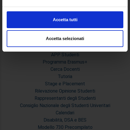
Master Primo e Secondo Livello
attivamente alla ricerca di caratteristiche specifiche
(impronte digitali).
Prova Finale e Tesi
Calendari Sedute di Laurea e Sessione d'esami
Approfondisci come vengono elaborati i tuoi dati personali
Accetta tutti
Modulistica Master
e imposta le tue preferenze nella
sezione dettagli
. Puoi
modificare o ritirare il tuo consenso in qualsiasi momento
STUDENTI
dalla Dichiarazione sui cookie.
Accetta selezionati
Segreteria Studenti
Utilizziamo i cookie per personalizzare contenuti ed
APP Studenti
annunci, per fornire funzionalità dei social media e per
Programma Erasmus+
analizzare il nostro traffico. Condividiamo inoltre
Cerca Docenti
informazioni sul modo in cui utilizza il nostro sito con i
Tutoria
nostri partner che si occupano di analisi dei dati web,
Stage e Placement
pubblicità e social media, i quali potrebbero combinarle
Rilevazione Opinione Studenti
con altre informazioni che ha fornito loro o che hanno
Rappresentanti degli Studenti
raccolto dal suo utilizzo dei loro servizi.
Consiglio Nazionale degli Studenti Univeritari
Calendari
Disabilità, DSA e BES
Modello 730 Precompilato