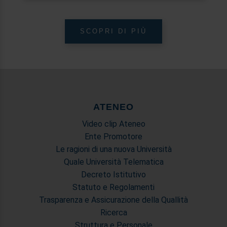
con altre informazioni che ha fornito loro o che hanno
raccolto dal suo utilizzo dei loro servizi.
SCOPRI DI PIÙ
ATENEO
Video clip Ateneo
Ente Promotore
Le ragioni di una nuova Università
Quale Università Telematica
Decreto Istitutivo
Statuto e Regolamenti
Trasparenza e Assicurazione della Quallità
Ricerca
Struttura e Personale