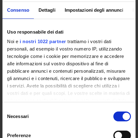
Consenso
Dettagli
Impostazioni degli annunci
In
Polo Bibliotecario
Multimediale
Uso responsabile dei dati
La biblioteca dell'Università Telematica
Noi e
i nostri 1022 partner
trattiamo i vostri dati
eCampus ha l'obiettivo di fornire ulteriori
personali, ad esempio il vostro numero IP, utilizzando
risorse di base per l'apprendimento e
tecnologie come i cookie per memorizzare e accedere
l'approfondimento delle discipline: non solo
alle informazioni sul vostro dispositivo al fine di
offrendo un servizio di consultazione/prestito
pubblicare annunci e contenuti personalizzati, misurare
tradizionale dei testi consigliati dai docenti,
gli annunci e i contenuti, ricercare il pubblico e sviluppare
ma anche sfruttando le più avanzate
i servizi. Avete la possibilità di scegliere chi utilizza i
tecnologie web per erogare supporti
vostri dati e per quali scopi. Le vostre scelte in materia di
multimediali accessibili a tutti gli studenti.
privacy sono applicabili solo su questa proprietà digitale
in cui avete effettuato le vostre scelte. È possibile
Selezione
modificare o revocare il proprio consenso in qualsiasi
Necessari
del
La sede di Novedrate
momento dalla Dichiarazione sui cookie o facendo clic
consenso
sull'icona di attivazione della privacy.
Preferenze
La sede principale dell’Università telematica