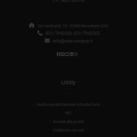
C.F.: 90027520130
Via Isimbardi, 10 - 22060 Novedrate (CO)
031/7942500
031/7942505
,
info@uniecampus.it
Utility
Guida visualizzazione Schede Corsi
PEC
Accedi alla posta
Collabora con noi