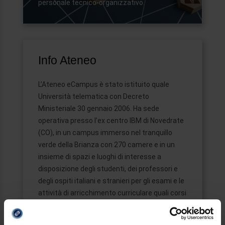
personale tecnico-organizzativo.
Info Ateneo
L’Ateneo eCampus è stato istituito quale
Università telematica con Decreto
Ministeriale 30 gennaio 2006. Ha sede
operativa presso l’ex centro IBM di Novedrate
(CO), in un campus immerso nel tranquillo
verde della Brianza con 270 camere e in un
insieme di spazi e luoghi di interesse a
disposizione degli studenti, dei professori e
degli ospiti italiani e stranieri per gli esami e le
attività di arricchimento curriculare quali corsi
intensivi, seminari e convegni.